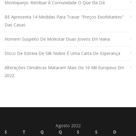
Montiqueijo: Retribuir À Comunidade O Que Ela Dá
BE Apresenta 14 Medidas Para Travar "preços Exorbitantes"
Das Casas
Homem Suspeito De Molestar Duas Jovens Em Viana
Disco De Estreia De Silk Nobre É Uma Carta De Esperança
Alterações Climáticas Mataram Mais De 16 Mil Europeus Em
2022
Agosto 2022
S
T
Q
Q
S
S
D