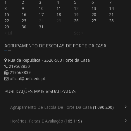
1
2
3
4
5
6
7
8
9
10
11
12
13
14
15
16
17
18
19
20
21
22
23
24
25
26
27
28
29
30
31
« Jul
Set »
AGRUPAMENTO DE ESCOLAS DE FORTE DA CASA
Rua da República - 2626-503 Forte da Casa
219568830
219568839
oficial@aefc.edu.pt
PUBLICAÇÕES MAIS VISUALIZADAS
Agrupamento De Escola De Forte Da Casa
(1.090.200)
Horários, Faltas E Avaliação
(165.119)