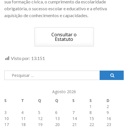
sua formação cívica, o cumprimento da escolaridade
obrigatória, o sucesso escolar e educativo e a efetiva
aquisição de conhecimentos e capacidades.
Consultar o
Estatuto
Visto por:
13.151
Pesquisar
por:
Agosto 2026
S
T
Q
Q
S
S
D
1
2
3
4
5
6
7
8
9
10
11
12
13
14
15
16
17
18
19
20
21
22
23