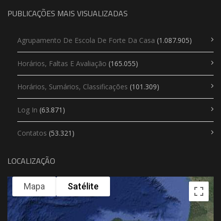
PUBLICAÇÕES MAIS VISUALIZADAS
Agrupamento De Escola De Forte Da Casa
(1.087.905)
Horários, Faltas E Avaliação
(165.055)
Horários, Sumários, Classificações
(101.309)
Log In
(63.871)
Contatos
(53.321)
LOCALIZAÇÃO
Mapa
Satélite