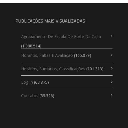
PUBLICAÇÕES MAIS VISUALIZADAS
Agrupamento De Escola De Forte Da Casa
(1.088.514)
Horários, Faltas E Avaliação
(165.079)
Horários, Sumários, Classificações
(101.313)
Log In
(63.875)
Contatos
(53.326)