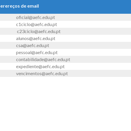
erereços de email
oficial@aefc.edu.pt
c1ciclo@aefc.edu.pt
c23ciclo@aefc.edu.pt
alunos@aefc.edu.pt
csa@aefc.edu.pt
pessoal@aefc.edu.pt
contabilidade@aefc.edu.pt
expediente@aefc.edu.pt
vencimentos@aefc.edu.pt