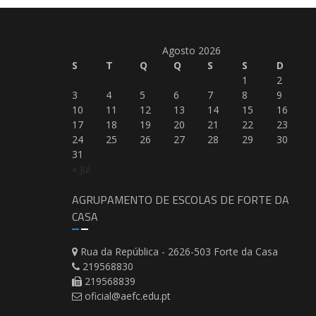
Agosto 2026
S
T
Q
Q
S
S
D
1
2
3
4
5
6
7
8
9
10
11
12
13
14
15
16
17
18
19
20
21
22
23
24
25
26
27
28
29
30
31
« Jul
AGRUPAMENTO DE ESCOLAS DE FORTE DA
CASA
Rua da República - 2626-503 Forte da Casa
219568830
219568839
oficial@aefc.edu.pt