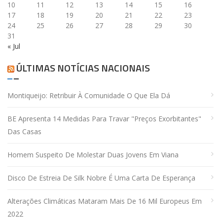
10
11
12
13
14
15
16
17
18
19
20
21
22
23
24
25
26
27
28
29
30
31
« Jul
ÚLTIMAS NOTÍCIAS NACIONAIS
Montiqueijo: Retribuir À Comunidade O Que Ela Dá
BE Apresenta 14 Medidas Para Travar "preços Exorbitantes"
Das Casas
Homem Suspeito De Molestar Duas Jovens Em Viana
Disco De Estreia De Silk Nobre É Uma Carta De Esperança
Alterações Climáticas Mataram Mais De 16 Mil Europeus Em
2022