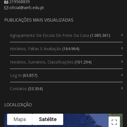
219568839
oficial@aefc.edu.pt
PUBLICAÇÕES MAIS VISUALIZADAS
Agrupamento De Escola De Forte Da Casa
(1.085.361)
Horários, Faltas E Avaliação
(164.964)
Horários, Sumários, Classificações
(101.294)
Log In
(63.857)
Contatos
(53.304)
LOCALIZAÇÃO
Mapa
Satélite