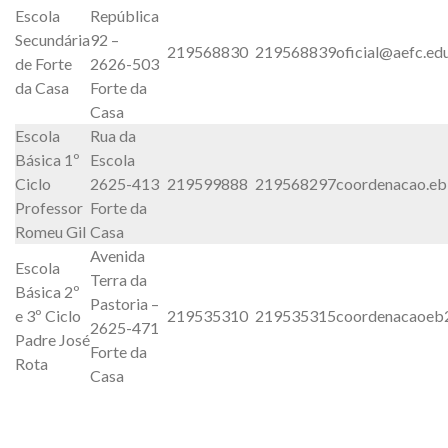
Escola
República
Secundária
92 –
219568830
219568839
oficial@aefc.edu
de Forte
2626-503
da Casa
Forte da
Casa
Escola
Rua da
Básica 1º
Escola
Ciclo
2625-413
219599888
219568297
coordenacao.e
Professor
Forte da
Romeu Gil
Casa
Avenida
Escola
Terra da
Básica 2º
Pastoria –
e 3º Ciclo
219535310
219535315
coordenacaoeb
2625-471
Padre José
Forte da
Rota
Casa