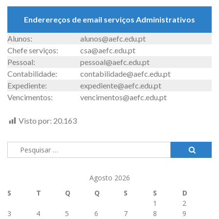
Enderereços de email serviços Administrativos
Alunos:
alunos@aefc.edu.pt
Chefe serviços:
csa@aefc.edu.pt
Pessoal:
pessoal@aefc.edu.pt
Contabilidade:
contabilidade@aefc.edu.pt
Expediente:
expediente@aefc.edu.pt
Vencimentos:
vencimentos@aefc.edu.pt
Visto por:
20.163
Pesquisar
por:
Agosto 2026
S
T
Q
Q
S
S
D
1
2
3
4
5
6
7
8
9