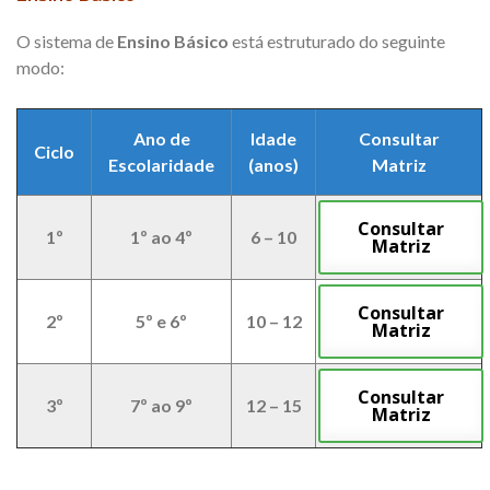
O sistema de
Ensino Básico
está estruturado do seguinte
modo:
Ano de
Idade
Consultar
Ciclo
Escolaridade
(anos)
Matriz
Consultar
1º
1º ao 4º
6 – 10
Matriz
Consultar
2º
5º e 6º
10 – 12
Matriz
Consultar
3º
7º ao 9º
12 – 15
Matriz