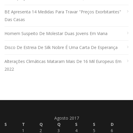
BE Apresenta 14 Medidas Para Travar "preços Exorbitantes"
Das Casas
Homem Suspeito De Molestar Duas Jovens Em Viana
Disco De Estreia De Silk Nobre É Uma Carta De Esperança
Alterações Climáticas Mataram Mais De 16 Mil Europeus Em
2022
Agosto 2017
S
T
Q
Q
S
S
D
1
2
3
4
5
6