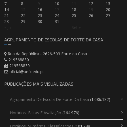
7
8
9
10
11
12
13
14
15
16
17
18
19
20
21
22
23
24
25
26
27
28
29
30
31
« Jul
Set »
AGRUPAMENTO DE ESCOLAS DE FORTE DA CASA
Rua da República - 2626-503 Forte da Casa
219568830
219568839
oficial@aefc.edu.pt
PUBLICAÇÕES MAIS VISUALIZADAS
Agrupamento De Escola De Forte Da Casa
(1.086.182)
Horários, Faltas E Avaliação
(164.976)
Horários, Sumários, Classificações
(101.298)