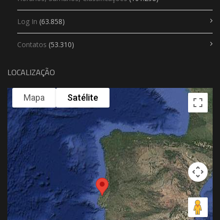
Log In
(63.858)
Contatos
(53.310)
LOCALIZAÇÃO
Mapa
Satélite