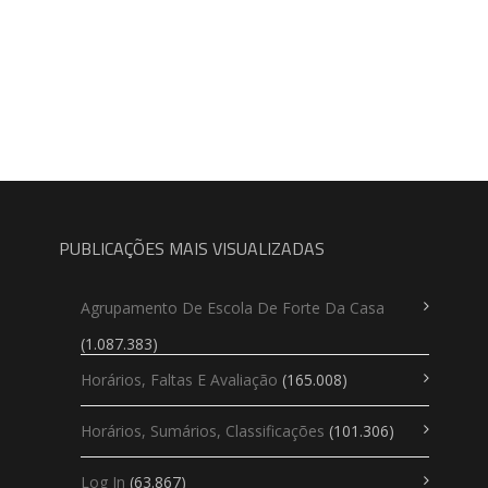
PUBLICAÇÕES MAIS VISUALIZADAS
Agrupamento De Escola De Forte Da Casa
(1.087.383)
Horários, Faltas E Avaliação
(165.008)
Horários, Sumários, Classificações
(101.306)
Log In
(63.867)