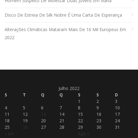
Homem Suspeito De Molestar Duas Jovens Em Viana
Disco De Estreia De Silk Nobre É Uma Carta De Esperança
Alterações Climáticas Mataram Mais De 16 Mil Europeus Em
2022
Julho 2022
S
T
Q
Q
S
S
D
1
2
3
4
5
6
7
8
9
10
11
12
13
14
15
16
17
18
19
20
21
22
23
24
25
26
27
28
29
30
31
« Jun
Ago »