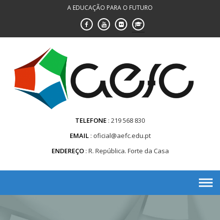
Saltar
A EDUCAÇÃO PARA O FUTURO
para
conteúdo
TELEFONE
219 568 830
EMAIL
oficial@aefc.edu.pt
ENDEREÇO
R. República. Forte da Casa