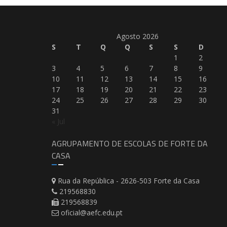
Agosto 2026
S
T
Q
Q
S
S
D
1
2
3
4
5
6
7
8
9
10
11
12
13
14
15
16
17
18
19
20
21
22
23
24
25
26
27
28
29
30
31
« Jul
AGRUPAMENTO DE ESCOLAS DE FORTE DA
CASA
Rua da República - 2626-503 Forte da Casa
219568830
219568839
oficial@aefc.edu.pt