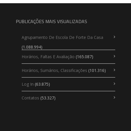
PUBLICAÇÕES MAIS VISUALIZADAS
Agrupamento De Escola De Forte Da Casa
(1.088.994)
Horários, Faltas E Avaliação
(165.087)
Horários, Sumários, Classificações
(101.316)
Log In
(63.875)
Contatos
(53.327)