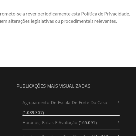
mete-se a rever periodicamente esta Política de Privacidade,
uem alterações legislativas ou procedimentais relevantes.
PUBLICAÇÕES MAIS VISUALIZADAS
Agrupamento De Escola De Forte Da Casa
(1.089.307)
Horários, Faltas E Avaliação
(165.091)