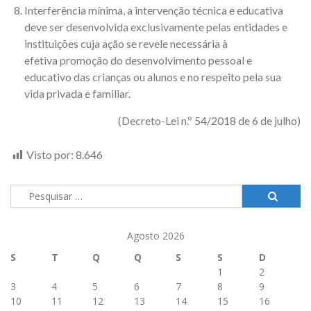
Interferência mínima, a intervenção técnica e educativa
deve ser desenvolvida exclusivamente pelas entidades e
instituições cuja ação se revele necessária à
efetiva promoção do desenvolvimento pessoal e
educativo das crianças ou alunos e no respeito pela sua
vida privada e familiar.
(Decreto-Lei n.º 54/2018 de 6 de julho)
Visto por:
8.646
Pesquisar
por:
Agosto 2026
S
T
Q
Q
S
S
D
1
2
3
4
5
6
7
8
9
10
11
12
13
14
15
16