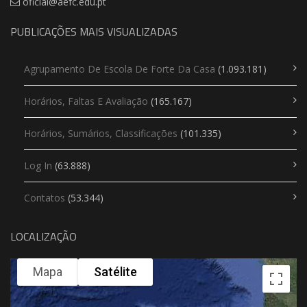
oficial@aefc.edu.pt
PUBLICAÇÕES MAIS VISUALIZADAS
Agrupamento De Escola De Forte Da Casa
(1.093.181)
Horários, Faltas E Avaliação
(165.167)
Horários, Sumários, Classificações
(101.335)
Log In
(63.888)
Contatos
(53.344)
LOCALIZAÇÃO
Mapa
Satélite