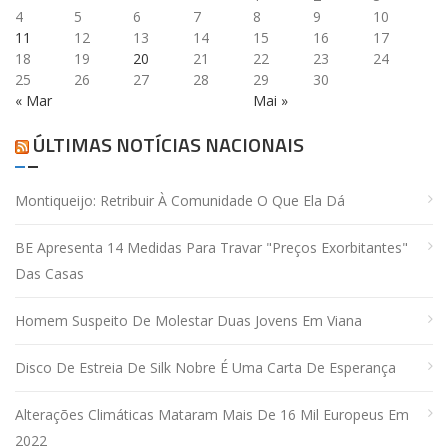
4
5
6
7
8
9
10
11
12
13
14
15
16
17
18
19
20
21
22
23
24
25
26
27
28
29
30
« Mar
Mai »
ÚLTIMAS NOTÍCIAS NACIONAIS
Montiqueijo: Retribuir À Comunidade O Que Ela Dá
BE Apresenta 14 Medidas Para Travar "preços Exorbitantes"
Das Casas
Homem Suspeito De Molestar Duas Jovens Em Viana
Disco De Estreia De Silk Nobre É Uma Carta De Esperança
Alterações Climáticas Mataram Mais De 16 Mil Europeus Em
2022