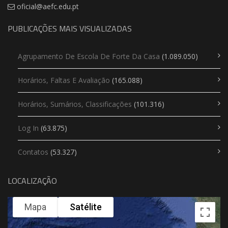
oficial@aefc.edu.pt
PUBLICAÇÕES MAIS VISUALIZADAS
Agrupamento De Escola De Forte Da Casa
(1.089.050)
Horários, Faltas E Avaliação
(165.088)
Horários, Sumários, Classificações
(101.316)
Log In
(63.875)
Contatos
(53.327)
LOCALIZAÇÃO
Mapa
Satélite