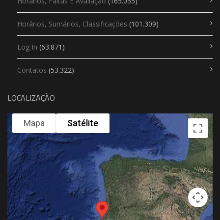
Horários, Faltas E Avaliação
(165.055)
Horários, Sumários, Classificações
(101.309)
Log In
(63.871)
Contatos
(53.322)
LOCALIZAÇÃO
Mapa
Satélite