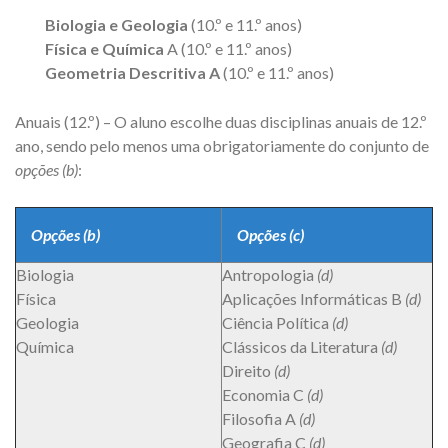
Biologia e Geologia
(10.º e 11.º anos)
Física e Química
A (10.º e 11.º anos)
Geometria Descritiva A
(10.º e 11.º anos)
Anuais (12.º) – O aluno escolhe duas disciplinas anuais de 12.º
ano, sendo pelo menos uma obrigatoriamente do conjunto de
opções (b)
:
Opções (b)
Opções (c)
Biologia
Antropologia
(d)
Física
Aplicações Informáticas B
(d)
Geologia
Ciência Política
(d)
Química
Clássicos da Literatura
(d)
Direito
(d)
Economia C
(d)
Filosofia A
(d)
Geografia C
(d)