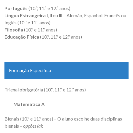
Português
(10.º, 11.º e 12.º anos)
Língua Estrangeira I
,
II
ou
III
– Alemão, Espanhol, Francês ou
Inglês (10.º e 11.º anos)
Filosofia
(10.º e 11.º anos)
Educação Física
(10.º, 11.º e 12.º anos)
Formação Específica
Trienal obrigatória (10.º, 11.º e 12.º anos)
Matemática A
Bienais (10.º e 11.º anos) – O aluno escolhe duas disciplinas
bienais –
opções (a)
: