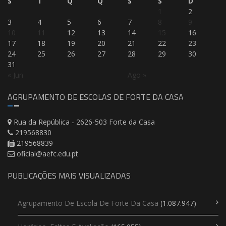
S
T
Q
Q
S
S
D
1
2
3
4
5
6
7
8
9
10
11
12
13
14
15
16
17
18
19
20
21
22
23
24
25
26
27
28
29
30
31
« Jun
Ago »
AGRUPAMENTO DE ESCOLAS DE FORTE DA CASA
Rua da República - 2626-503 Forte da Casa
219568830
219568839
oficial@aefc.edu.pt
PUBLICAÇÕES MAIS VISUALIZADAS
Agrupamento De Escola De Forte Da Casa
(1.087.947)