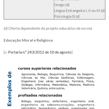
Grego
(d)
Língua Estrangeira I, II ou III
(d)
Psicologia B
(d)
(d)
Oferta dependente do projeto educativo de escola
Educação Moral e Religiosa
[
v.
Portaria n.º 243/2012 de 10 de agosto
]