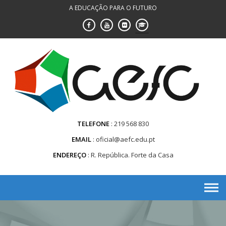
Saltar
A EDUCAÇÃO PARA O FUTURO
para
conteúdo
TELEFONE
219 568 830
EMAIL
oficial@aefc.edu.pt
ENDEREÇO
R. República. Forte da Casa