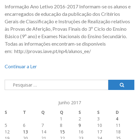
Informação Ano Letivo 2016-2017 Informam-se os alunos e
encarregados de educação da publicação dos Critérios
Gerais de Classificação e Instruções de Realização relativos
às Provas de Aferição, Provas Finais do 3º Ciclo do Ensino
Básico (9º ano) e Exames Nacionais do Ensino Secundário.
Todas as informações encontram-se disponíveis
em: http://provas.iave.pt/np4/alunos_ee/
Continuar a Ler
Pesquisar
por:
Junho 2017
S
T
Q
Q
S
S
D
1
2
3
4
5
6
7
8
9
10
11
12
13
14
15
16
17
18
19
20
21
22
23
24
25