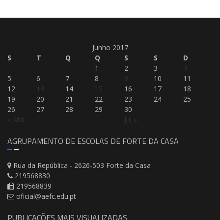
Junho 2017
S
T
Q
Q
S
S
D
1
2
3
4
5
6
7
8
9
10
11
12
13
14
15
16
17
18
19
20
21
22
23
24
25
26
27
28
29
30
« Mai
Jul »
AGRUPAMENTO DE ESCOLAS DE FORTE DA CASA
Rua da República - 2626-503 Forte da Casa
219568830
219568839
oficial@aefc.edu.pt
PUBLICAÇÕES MAIS VISUALIZADAS