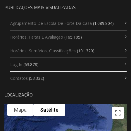
PUBLICAÇÕES MAIS VISUALIZADAS
Agrupamento De Escola De Forte Da Casa
(1.089.804)
Horários, Faltas E Avaliação
(165.105)
Horários, Sumários, Classificações
(101.320)
Log In
(63.878)
Contatos
(53.332)
LOCALIZAÇÃO
Mapa
Satélite