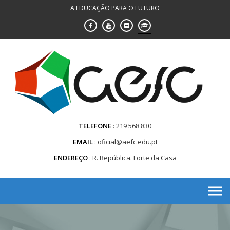
Saltar
A EDUCAÇÃO PARA O FUTURO
para
conteúdo
TELEFONE
219 568 830
EMAIL
oficial@aefc.edu.pt
ENDEREÇO
R. República. Forte da Casa