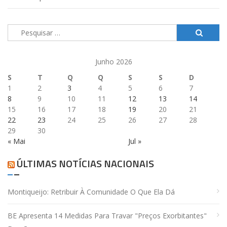
Pesquisar
por:
Junho 2026
S
T
Q
Q
S
S
D
1
2
3
4
5
6
7
8
9
10
11
12
13
14
15
16
17
18
19
20
21
22
23
24
25
26
27
28
29
30
« Mai
Jul »
ÚLTIMAS NOTÍCIAS NACIONAIS
Montiqueijo: Retribuir À Comunidade O Que Ela Dá
BE Apresenta 14 Medidas Para Travar "preços Exorbitantes"