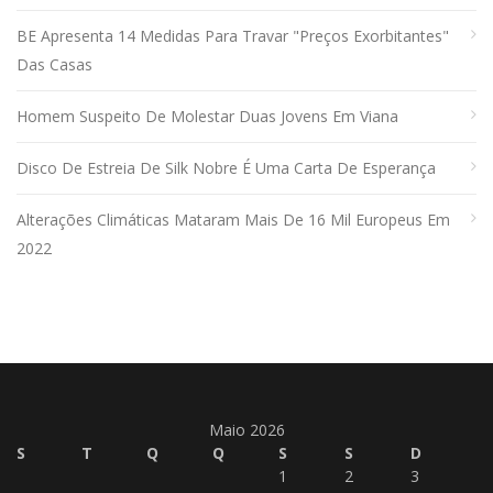
BE Apresenta 14 Medidas Para Travar "preços Exorbitantes"
Das Casas
Homem Suspeito De Molestar Duas Jovens Em Viana
Disco De Estreia De Silk Nobre É Uma Carta De Esperança
Alterações Climáticas Mataram Mais De 16 Mil Europeus Em
2022
Maio 2026
S
T
Q
Q
S
S
D
1
2
3