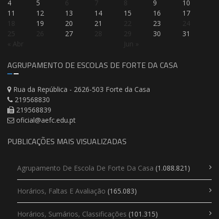
4
5
6
7
8
9
10
11
12
13
14
15
16
17
18
19
20
21
22
23
24
25
26
27
28
29
30
31
« Abr
Jun »
AGRUPAMENTO DE ESCOLAS DE FORTE DA CASA
Rua da República - 2626-503 Forte da Casa
219568830
219568839
oficial@aefc.edu.pt
PUBLICAÇÕES MAIS VISUALIZADAS
Agrupamento De Escola De Forte Da Casa
(1.088.821)
Horários, Faltas E Avaliação
(165.083)
Horários, Sumários, Classificações
(101.315)