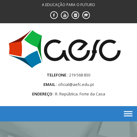
Saltar
A EDUCAÇÃO PARA O FUTURO
para
conteúdo
TELEFONE
219 568 830
EMAIL
oficial@aefc.edu.pt
ENDEREÇO
R. República. Forte da Casa