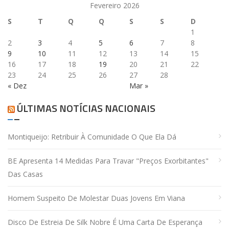
Fevereiro 2026
S
T
Q
Q
S
S
D
1
2
3
4
5
6
7
8
9
10
11
12
13
14
15
16
17
18
19
20
21
22
23
24
25
26
27
28
« Dez
Mar »
ÚLTIMAS NOTÍCIAS NACIONAIS
Montiqueijo: Retribuir À Comunidade O Que Ela Dá
BE Apresenta 14 Medidas Para Travar "preços Exorbitantes"
Das Casas
Homem Suspeito De Molestar Duas Jovens Em Viana
Disco De Estreia De Silk Nobre É Uma Carta De Esperança