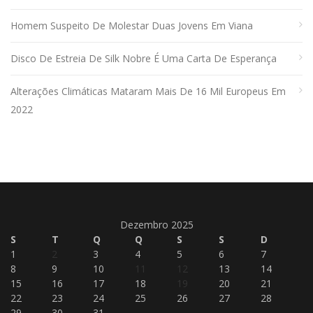
Homem Suspeito De Molestar Duas Jovens Em Viana
Disco De Estreia De Silk Nobre É Uma Carta De Esperança
Alterações Climáticas Mataram Mais De 16 Mil Europeus Em
2022
Dezembro 2025
S
T
Q
Q
S
S
D
1
2
3
4
5
6
7
8
9
10
11
12
13
14
15
16
17
18
19
20
21
22
23
24
25
26
27
28
29
30
31