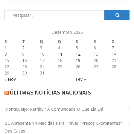
Pesquisar
por:
Dezembro 2025
S
T
Q
Q
S
S
D
1
2
3
4
5
6
7
8
9
10
11
12
13
14
15
16
17
18
19
20
21
22
23
24
25
26
27
28
29
30
31
« Nov
Fev »
ÚLTIMAS NOTÍCIAS NACIONAIS
Montiqueijo: Retribuir À Comunidade O Que Ela Dá
BE Apresenta 14 Medidas Para Travar "preços Exorbitantes"
Das Casas