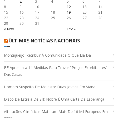
1
2
3
4
5
6
7
8
9
10
11
12
13
14
15
16
17
18
19
20
21
22
23
24
25
26
27
28
29
30
31
« Nov
Fev »
ÚLTIMAS NOTÍCIAS NACIONAIS
Montiqueijo: Retribuir À Comunidade O Que Ela Dá
BE Apresenta 14 Medidas Para Travar "preços Exorbitantes"
Das Casas
Homem Suspeito De Molestar Duas Jovens Em Viana
Disco De Estreia De Silk Nobre É Uma Carta De Esperança
Alterações Climáticas Mataram Mais De 16 Mil Europeus Em