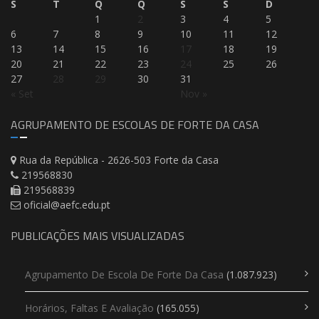
S
T
Q
Q
S
S
D
1
2
3
4
5
6
7
8
9
10
11
12
13
14
15
16
17
18
19
20
21
22
23
24
25
26
27
28
29
30
31
« Set
Nov »
AGRUPAMENTO DE ESCOLAS DE FORTE DA CASA
Rua da República - 2626-503 Forte da Casa
219568830
219568839
oficial@aefc.edu.pt
PUBLICAÇÕES MAIS VISUALIZADAS
Agrupamento De Escola De Forte Da Casa
(1.087.923)
Horários, Faltas E Avaliação
(165.055)