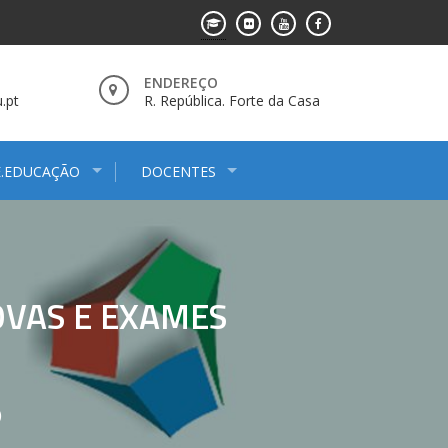
ENDEREÇO
.pt
R. República. Forte da Casa
E.EDUCAÇÃO
DOCENTES
OVAS E EXAMES
)