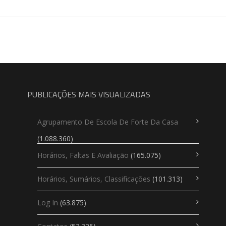
PUBLICAÇÕES MAIS VISUALIZADAS
Agrupamento De Escola De Forte Da Casa
(1.088.360)
Horários, Faltas E Avaliação
(165.075)
Horários, Sumários, Classificações
(101.313)
Log In
(63.875)