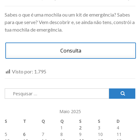
Sabes o que é uma mochila ou um kit de emergência? Sabes
para que serve? Vem descobrir e, se ainda não tens, constrói a
tua mochila de emergência.
Consulta
Visto por:
1.795
Pesquisar
por:
Maio 2025
S
T
Q
Q
S
S
D
1
2
3
4
5
6
7
8
9
10
11