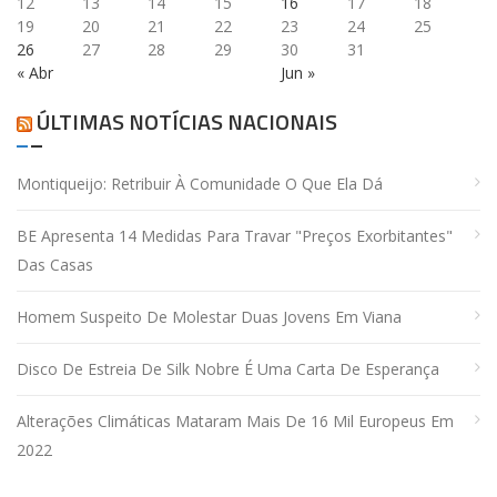
12
13
14
15
16
17
18
19
20
21
22
23
24
25
26
27
28
29
30
31
« Abr
Jun »
ÚLTIMAS NOTÍCIAS NACIONAIS
Montiqueijo: Retribuir À Comunidade O Que Ela Dá
BE Apresenta 14 Medidas Para Travar "preços Exorbitantes"
Das Casas
Homem Suspeito De Molestar Duas Jovens Em Viana
Disco De Estreia De Silk Nobre É Uma Carta De Esperança
Alterações Climáticas Mataram Mais De 16 Mil Europeus Em
2022