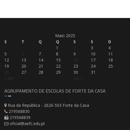
Maio 2025
S
T
Q
Q
S
S
D
1
2
3
4
5
6
7
8
9
10
11
12
13
14
15
16
17
18
19
20
21
22
23
24
25
26
27
28
29
30
31
« Abr
Jun »
AGRUPAMENTO DE ESCOLAS DE FORTE DA CASA
Rua da República - 2626-503 Forte da Casa
219568830
219568839
oficial@aefc.edu.pt