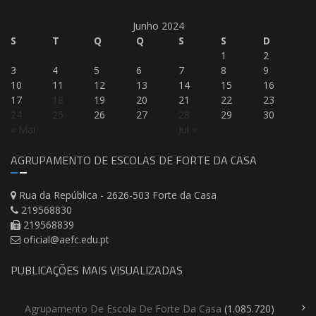
Junho 2024
S
T
Q
Q
S
S
D
1
2
3
4
5
6
7
8
9
10
11
12
13
14
15
16
17
18
19
20
21
22
23
24
25
26
27
28
29
30
« Mai
Jul »
AGRUPAMENTO DE ESCOLAS DE FORTE DA CASA
Rua da República - 2626-503 Forte da Casa
219568830
219568839
oficial@aefc.edu.pt
PUBLICAÇÕES MAIS VISUALIZADAS
Agrupamento De Escola De Forte Da Casa
(1.085.720)