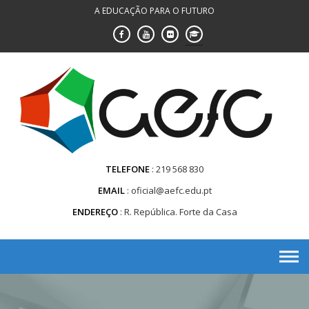
Saltar
A EDUCAÇÃO PARA O FUTURO
para
conteúdo
TELEFONE
219 568 830
EMAIL
oficial@aefc.edu.pt
ENDEREÇO
R. República. Forte da Casa