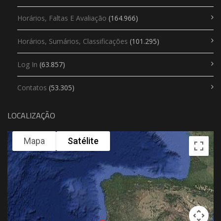
Horários, Faltas E Avaliação
(164.966)
Horários, Sumários, Classificações
(101.295)
Log In
(63.857)
Contatos
(53.305)
LOCALIZAÇÃO
Mapa
Satélite