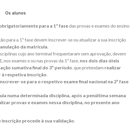
Os alunos
 obrigatoriamente para a 1ª fase
das provas e exames do ensino
ão para a 1ª fase devem inscrever-se ou atualizar a sua inscrição
 anulação da matrícula.
isciplinas cujo ano terminal frequentaram sem aprovação, devem
PE, nos exames e ou nas provas da 1ª fase,
nos dois dias úteis
iação sumativa final do 3º período
. que pretendam
realizar
 à respetiva inscrição
.
inscrever-se para o respetivo exame final nacional na 2ª fase
ula numa determinada disciplina, após a penúltima semana
alizar provas e exames nessa disciplina, no presente ano
e inscrição procede à sua validação
.