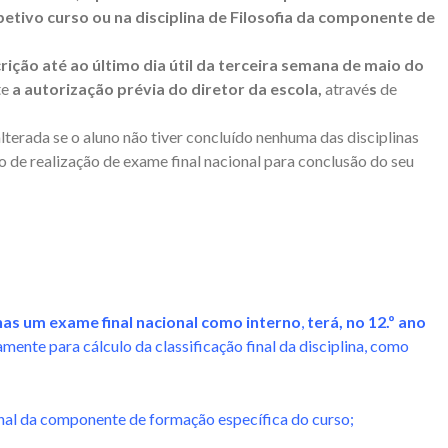
tivo curso ou na disciplina de Filosofia da componente de
rição até ao último dia útil da terceira semana de maio do
te
a autorização prévia do diretor da escola,
atravé
s
de
alterada se o aluno não tiver concluído nenhuma das disciplinas
o de realização de exame final nacional para conclusão do seu
enas um exame final nacional como interno
,
terá, no 12.º ano
iamente para cálculo da classificação final da disciplina, como
rienal da componente de formação específica do curso;