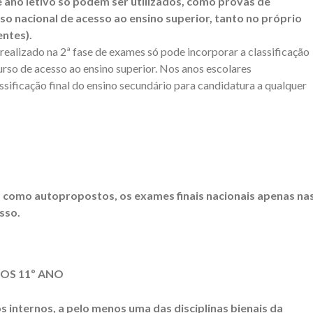
e ano letivo só podem ser utilizados, como provas de
rso nacional de acesso ao ensino superior, tanto no próprio
ntes).
ealizado na 2ª fase de exames só pode incorporar a classificação
curso de acesso ao ensino superior. Nos anos escolares
sificação final do ensino secundário para candidatura a qualquer
m, como autopropostos, os exames finais nacionais apenas na
sso.
OS 11º ANO
s internos, a pelo menos uma das disciplinas bienais da