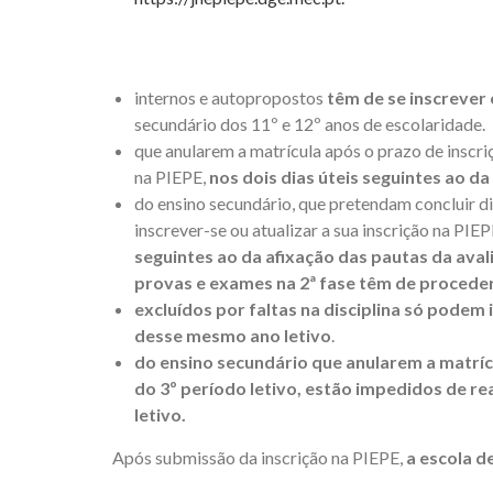
internos e autopropostos
têm de se inscrever
secundário dos 11º e 12º anos de escolaridade.
que anularem a matrícula após o prazo de inscriç
na PIEPE,
nos dois dias úteis seguintes ao da
do ensino secundário, que pretendam concluir d
inscrever-se ou atualizar a sua inscrição na PIE
seguintes ao da afixação das pautas da aval
provas e exames na 2ª fase têm de proceder
excluídos por faltas na disciplina só podem 
desse mesmo ano letivo
.
do ensino secundário que anularem a matríc
do 3º período letivo, estão impedidos de re
letivo.
Após submissão da inscrição na PIEPE,
a escola d