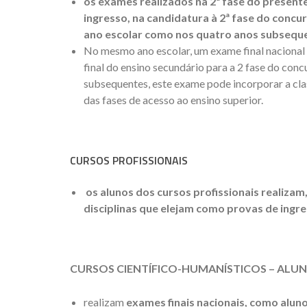
os exames realizados na 2ª fase do present
ingresso, na candidatura à 2ª fase do concu
ano escolar como nos quatro anos subseque
No mesmo ano escolar, um exame final nacional r
final do ensino secundário para a 2 fase do con
subsequentes, este exame pode incorporar a clas
das fases de acesso ao ensino superior.
CURSOS PROFISSIONAIS
os alunos dos cursos profissionais realiza
disciplinas que elejam como provas de ingre
CURSOS CIENTÍFICO-HUMANÍSTICOS – ALUN
realizam
exames finais nacionais, como aluno