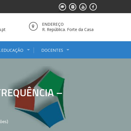
ENDEREÇO
.pt
R. República. Forte da Casa
E.EDUCAÇÃO
DOCENTES
FREQUÊNCIA –
ões)