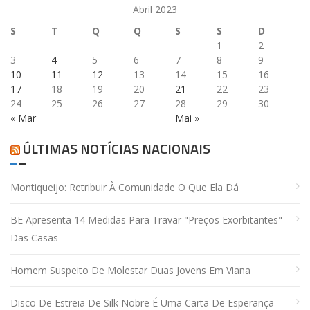
Abril 2023
S
T
Q
Q
S
S
D
1
2
3
4
5
6
7
8
9
10
11
12
13
14
15
16
17
18
19
20
21
22
23
24
25
26
27
28
29
30
« Mar
Mai »
ÚLTIMAS NOTÍCIAS NACIONAIS
Montiqueijo: Retribuir À Comunidade O Que Ela Dá
BE Apresenta 14 Medidas Para Travar "preços Exorbitantes"
Das Casas
Homem Suspeito De Molestar Duas Jovens Em Viana
Disco De Estreia De Silk Nobre É Uma Carta De Esperança