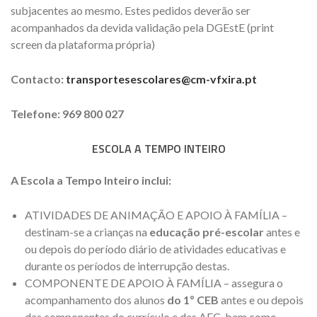
subjacentes ao mesmo. Estes pedidos deverão ser
acompanhados da devida validação pela DGEstE (print
screen da plataforma própria)
Contacto:
transportesescolares@cm-vfxira.pt
Telefone: 969 800 027
ESCOLA A TEMPO INTEIRO
A Escola a Tempo Inteiro inclui:
ATIVIDADES DE ANIMAÇÃO E APOIO À FAMÍLIA –
destinam-se a crianças na
educação pré-escolar
antes e
ou depois do período diário de atividades educativas e
durante os períodos de interrupção destas.
COMPONENTE DE APOIO À FAMÍLIA – assegura o
acompanhamento dos alunos
do 1º CEB
antes e ou depois
das componentes do currículo e das AEC, bem como