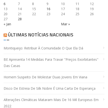
6
7
8
9
10
11
12
13
14
15
16
17
18
19
20
21
22
23
24
25
26
27
28
« Jan
Mar »
ÚLTIMAS NOTÍCIAS NACIONAIS
Montiqueijo: Retribuir À Comunidade O Que Ela Dá
BE Apresenta 14 Medidas Para Travar "preços Exorbitantes"
Das Casas
Homem Suspeito De Molestar Duas Jovens Em Viana
Disco De Estreia De Silk Nobre É Uma Carta De Esperança
Alterações Climáticas Mataram Mais De 16 Mil Europeus Em
2022