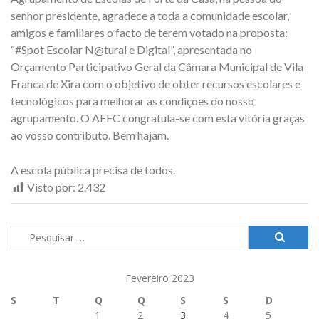
senhor presidente, agradece a toda a comunidade escolar,
amigos e familiares o facto de terem votado na proposta:
“#Spot Escolar N@tural e Digital”, apresentada no
Orçamento Participativo Geral da Câmara Municipal de Vila
Franca de Xira com o objetivo de obter recursos escolares e
tecnológicos para melhorar as condições do nosso
agrupamento. O AEFC congratula-se com esta vitória graças
ao vosso contributo. Bem hajam.
A escola pública precisa de todos.
Visto por:
2.432
Pesquisar
por:
Fevereiro 2023
S
T
Q
Q
S
S
D
1
2
3
4
5