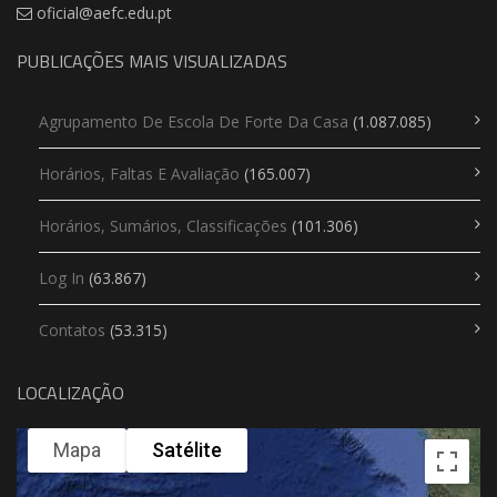
oficial@aefc.edu.pt
PUBLICAÇÕES MAIS VISUALIZADAS
Agrupamento De Escola De Forte Da Casa
(1.087.085)
Horários, Faltas E Avaliação
(165.007)
Horários, Sumários, Classificações
(101.306)
Log In
(63.867)
Contatos
(53.315)
LOCALIZAÇÃO
Mapa
Satélite