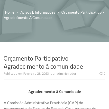
Home
>
Avisos E Informações
>
Orçamento Participativo –
Agradecimento À Comunidade
Orçamento Participativo –
Agradecimento à comunidade
Publicado em
Fevereiro 28, 2023
por
administrador
0
Agradecimento à Comunidade
A Comissão Administrativa Provisória (CAP) do
Agrupamento de Escolas de Forte da Casa, na pessoa do