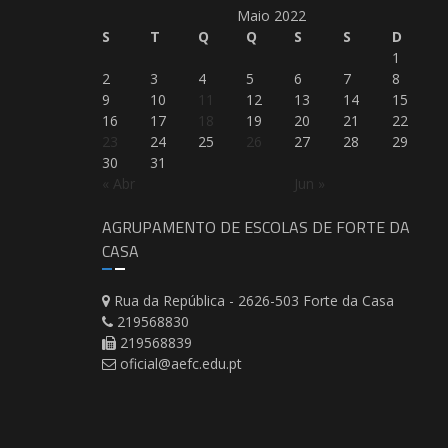
Maio 2022
S
T
Q
Q
S
S
D
1
2
3
4
5
6
7
8
9
10
11
12
13
14
15
16
17
18
19
20
21
22
23
24
25
26
27
28
29
30
31
« Abr
Jun »
AGRUPAMENTO DE ESCOLAS DE FORTE DA
CASA
Rua da República - 2626-503 Forte da Casa
219568830
219568839
oficial@aefc.edu.pt