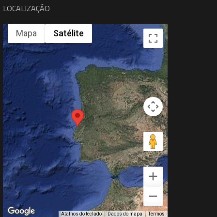
LOCALIZAÇÃO
Mapa
Satélite
Atalhos do teclado
Dados do mapa
Termos