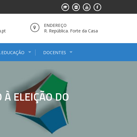
ENDEREÇO
.pt
R. República. Forte da Casa
E.EDUCAÇÃO
DOCENTES
À ELEIÇÃO DO