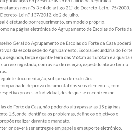
o da publicação do presente aviso no Diário da República.
nstantes nos n.ºs 3 e 4 do artigo 21.º do Decreto-Lei n.º 75/2008,
 Decreto-Lei n.º 137/2012, de 2 de julho.
al é efetuado por requerimento, em modelo próprio,
 como na página eletrónica do Agrupamento de Escolas do Forte da
onselho Geral do Agrupamento de Escolas do Forte da Casa poderá
rativos da escola sede do Agrupamento, Escola Secundária do Fort
, à segunda, terça e quinta-feira das 9h30m às 16h30m e à quarta 
correio registado, com aviso de receção, expedido até ao termo
ras.
seguinte documentação, sob pena de exclusão:
, acompanhado de prova documental dos seus elementos, com
respetivo processo individual, desde que se encontrem no
as do Forte da Casa, não podendo ultrapassar as 15 páginas
o 1,5, onde identifica os problemas, define os objetivos e
 propõe realizar durante o mandato.
terior deverá ser entregue em papel e em suporte eletrónico.