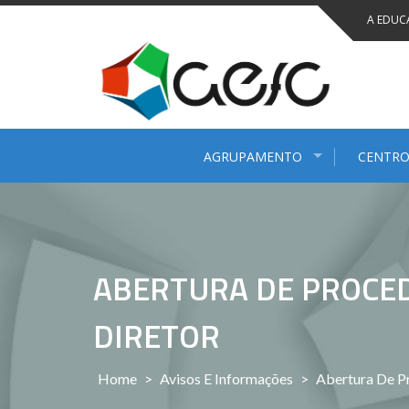
Saltar
A EDUC
para
conteúdo
AGRUPAMENTO
CENTRO
ABERTURA DE PROCED
DIRETOR
Home
>
Avisos E Informações
>
Abertura De Pr