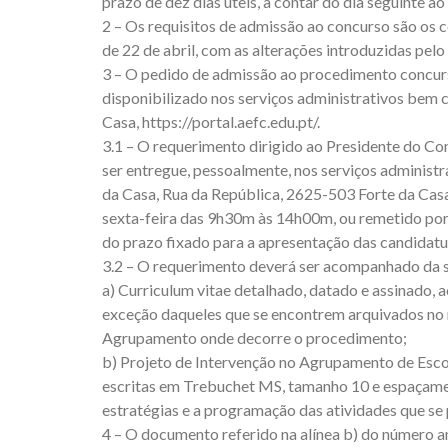
prazo de dez dias úteis, a contar do dia seguinte a
2 – Os requisitos de admissão ao concurso são os co
de 22 de abril, com as alterações introduzidas pelo
3 – O pedido de admissão ao procedimento concurs
disponibilizado nos serviços administrativos bem
Casa, https://portal.aefc.edu.pt/.
3.1 – O requerimento dirigido ao Presidente do C
ser entregue, pessoalmente, nos serviços administ
da Casa, Rua da República, 2625-503 Forte da Casa
sexta-feira das 9h30m às 14h00m, ou remetido por 
do prazo fixado para a apresentação das candidatu
3.2 – O requerimento deverá ser acompanhado da 
a) Curriculum vitae detalhado, datado e assinado
exceção daqueles que se encontrem arquivados no 
Agrupamento onde decorre o procedimento;
b) Projeto de Intervenção no Agrupamento de Escol
escritas em Trebuchet MS, tamanho 10 e espaçament
estratégias e a programação das atividades que se
4 – O documento referido na alínea b) do número an