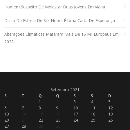
Homem Suspeito De Molestar Duas Jovens Em Viana
Disco De Estreia De Silk Nobre É Uma Carta De Esperança
Alterações Climáticas Mataram Mais De 16 Mil Europeus Em
2022
Setembro 2021
S
T
Q
Q
S
S
D
1
2
3
4
5
6
7
8
9
10
11
12
13
14
15
16
17
18
19
20
21
22
23
24
25
26
27
28
29
30