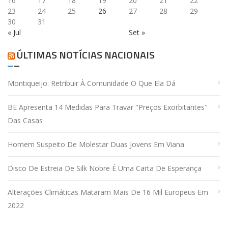
16
17
18
19
20
21
22
23
24
25
26
27
28
29
30
31
« Jul
Set »
ÚLTIMAS NOTÍCIAS NACIONAIS
Montiqueijo: Retribuir À Comunidade O Que Ela Dá
BE Apresenta 14 Medidas Para Travar "preços Exorbitantes"
Das Casas
Homem Suspeito De Molestar Duas Jovens Em Viana
Disco De Estreia De Silk Nobre É Uma Carta De Esperança
Alterações Climáticas Mataram Mais De 16 Mil Europeus Em
2022