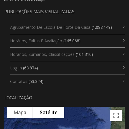
PUBLICAÇÕES MAIS VISUALIZADAS
Agrupamento De Escola De Forte Da Casa
(1.088.149)
Horários, Faltas E Avaliação
(165.068)
Horários, Sumários, Classificações
(101.310)
Log In
(63.874)
Contatos
(53.324)
LOCALIZAÇÃO
Mapa
Satélite