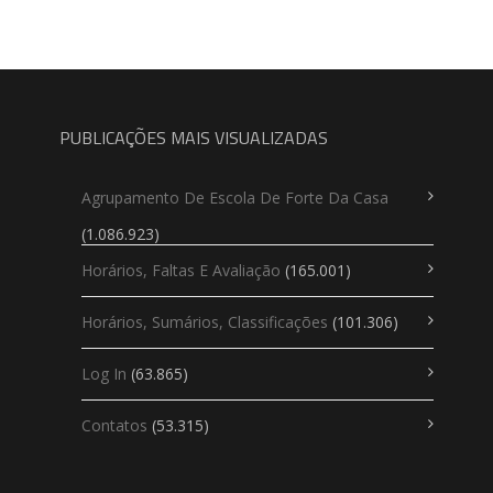
PUBLICAÇÕES MAIS VISUALIZADAS
Agrupamento De Escola De Forte Da Casa
(1.086.923)
Horários, Faltas E Avaliação
(165.001)
Horários, Sumários, Classificações
(101.306)
Log In
(63.865)
Contatos
(53.315)