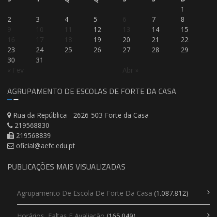
1
2
3
4
5
6
7
8
9
10
11
12
13
14
15
16
17
18
19
20
21
22
23
24
25
26
27
28
29
30
31
« Fev
Abr »
AGRUPAMENTO DE ESCOLAS DE FORTE DA CASA
Rua da República - 2626-503 Forte da Casa
219568830
219568839
oficial@aefc.edu.pt
PUBLICAÇÕES MAIS VISUALIZADAS
Agrupamento De Escola De Forte Da Casa
(1.087.812)
Horários, Faltas E Avaliação
(165.049)