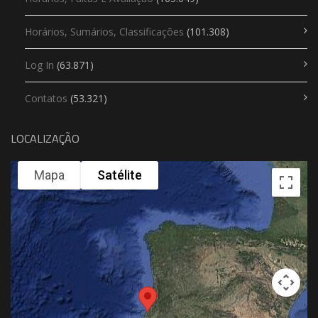
Horários, Sumários, Classificações
(101.308)
Log In
(63.871)
Contatos
(53.321)
LOCALIZAÇÃO
Mapa
Satélite