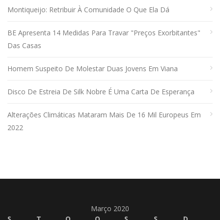
Montiqueijo: Retribuir À Comunidade O Que Ela Dá
BE Apresenta 14 Medidas Para Travar "preços Exorbitantes"
Das Casas
Homem Suspeito De Molestar Duas Jovens Em Viana
Disco De Estreia De Silk Nobre É Uma Carta De Esperança
Alterações Climáticas Mataram Mais De 16 Mil Europeus Em
2022
Março 2020
S
T
Q
Q
S
S
D