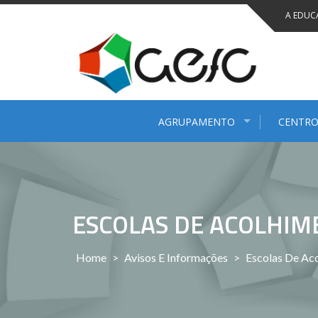
Saltar
A EDUC
para
conteúdo
AGRUPAMENTO
CENTRO
ESCOLAS DE ACOLHIM
Home
>
Avisos E Informações
>
Escolas De Ac