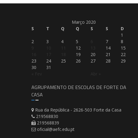
Março 2020
S
T
Q
Q
S
S
D
1
2
3
4
5
6
7
8
9
10
11
12
13
14
15
16
17
18
19
20
21
22
23
24
25
26
27
28
29
30
31
« Fev
Abr »
AGRUPAMENTO DE ESCOLAS DE FORTE DA
CASA
Rua da República - 2626-503 Forte da Casa
219568830
219568839
oficial@aefc.edu.pt