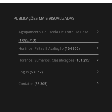
PUBLICAÇÕES MAIS VISUALIZADAS
Agrupamento De Escola De Forte Da Casa
(1.085.713)
Horários, Faltas E Avaliação
(164.966)
Horários, Sumários, Classificações
(101.295)
Log In
(63.857)
Contatos
(53.305)