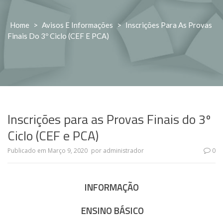
Home
>
Avisos E Informações
>
Inscrições Para As Provas
Finais Do 3º Ciclo (CEF E PCA)
Inscrições para as Provas Finais do 3º
Ciclo (CEF e PCA)
Publicado em
Março 9, 2020
por
administrador
0
INFORMAÇÃO
ENSINO BÁSICO