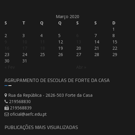
Março 2020
S
T
Q
Q
S
S
D
1
2
3
4
5
6
7
8
9
10
11
12
13
14
15
16
17
18
19
20
21
22
23
24
25
26
27
28
29
30
31
« Fev
Abr »
AGRUPAMENTO DE ESCOLAS DE FORTE DA CASA
Rua da República - 2626-503 Forte da Casa
219568830
219568839
oficial@aefc.edu.pt
PUBLICAÇÕES MAIS VISUALIZADAS