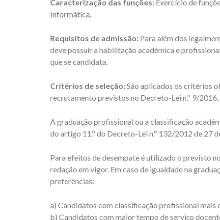
Caracterização das funções:
Exercício de funçõ
Informática.
Requisitos de admissão:
Para além dos legalment
deve possuir a habilitação académica e profission
que se candidata.
Critérios de seleção:
São aplicados os critérios o
recrutamento previstos no Decreto-Lei n.º 9/2016,
A graduação profissional ou a classificação académi
do artigo 11.º do Decreto-Lei n.º 132/2012 de 27 
Para efeitos de desempate é utilizado o previsto no 
redação em vigor. Em caso de igualdade na graduaç
preferências:
a) Candidatos com classificação profissional mais 
b) Candidatos com maior tempo de serviço docente