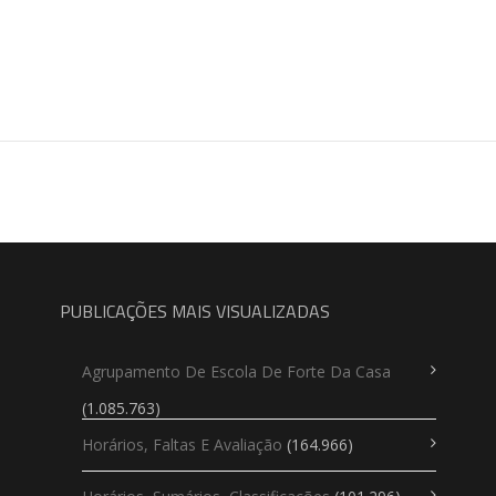
PUBLICAÇÕES MAIS VISUALIZADAS
Agrupamento De Escola De Forte Da Casa
(1.085.763)
Horários, Faltas E Avaliação
(164.966)