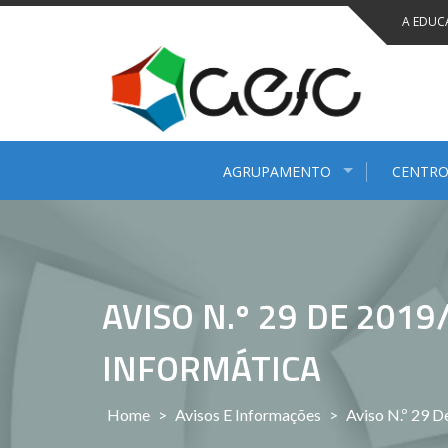
Saltar
A EDUC
para
conteúdo
AGRUPAMENTO
CENTRO
AVISO N.º 29 DE 201
INFORMÁTICA
Home
>
Avisos E Informações
>
Aviso N.º 29 