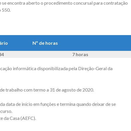
que se encontra aberto o procedimento concursal para contratação
 550.
ário
Nº de horas
34
7 horas
icação informática disponibilizada pela Direção-Geral da
de trabalho com termo a 31 de agosto de 2020.
 da data de início em funções e termina quando deixar de se
ncurso.
te da Casa (AEFC).