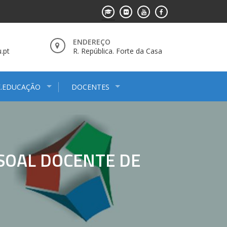
ENDEREÇO
.pt
R. República. Forte da Casa
E.EDUCAÇÃO
DOCENTES
SSOAL DOCENTE DE