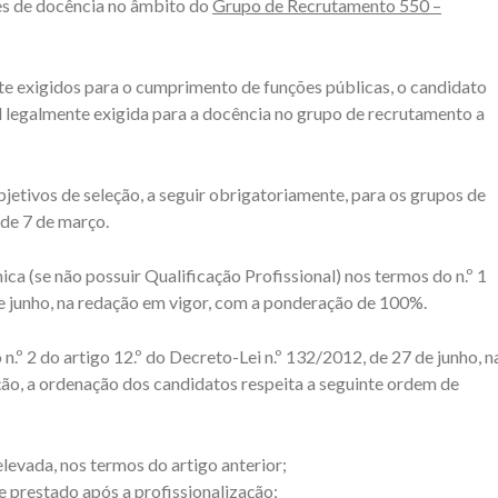
es de docência no âmbito do
Grupo de Recrutamento 550 –
e exigidos para o cumprimento de funções públicas, o candidato
al legalmente exigida para a docência no grupo de recrutamento a
bjetivos de seleção, a seguir obrigatoriamente, para os grupos de
 de 7 de março.
ca (se não possuir Qualificação Profissional) nos termos do n.º 1
de junho, na redação em vigor, com a ponderação de 100%.
n.º 2 do artigo 12.º do Decreto-Lei n.º 132/2012, de 27 de junho, n
ão, a ordenação dos candidatos respeita a seguinte ordem de
elevada, nos termos do artigo anterior;
 prestado após a profissionalização;