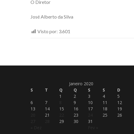
O Diretor
José Alberto da Silva
Visto por:
3.601
Janeiro 2020
S
T
Q
Q
S
S
D
1
2
3
4
5
6
7
8
9
10
11
12
13
14
15
16
17
18
19
20
21
22
23
24
25
26
27
28
29
30
31
« Dez
Fev »