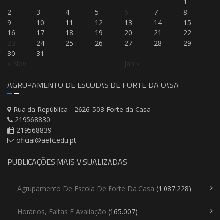
1
2
3
4
5
6
7
8
9
10
11
12
13
14
15
16
17
18
19
20
21
22
23
24
25
26
27
28
29
30
31
« Nov
Jan »
AGRUPAMENTO DE ESCOLAS DE FORTE DA CASA
Rua da República - 2626-503 Forte da Casa
219568830
219568839
oficial@aefc.edu.pt
PUBLICAÇÕES MAIS VISUALIZADAS
Agrupamento De Escola De Forte Da Casa
(1.087.228)
Horários, Faltas E Avaliação
(165.007)