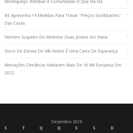
Montiqueijo: Retribuir À Comunidade O Que Ela Dá
BE Apresenta 14 Medidas Para Travar "preços Exorbitantes"
Das Casas
Homem Suspeito De Molestar Duas Jovens Em Viana
Disco De Estreia De Silk Nobre É Uma Carta De Esperança
Alterações Climáticas Mataram Mais De 16 Mil Europeus Em
2022
Dezembro 2019
S
T
Q
Q
S
S
D