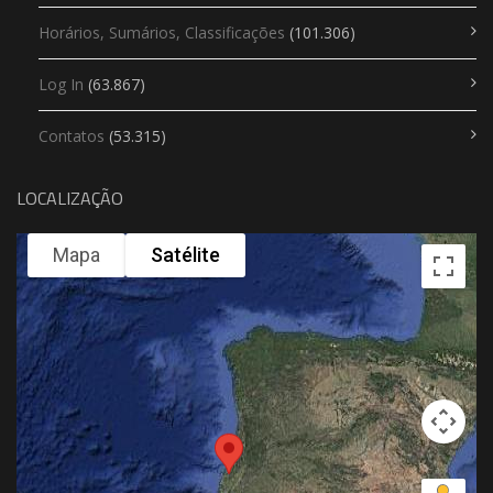
Horários, Sumários, Classificações
(101.306)
Log In
(63.867)
Contatos
(53.315)
LOCALIZAÇÃO
Mapa
Satélite