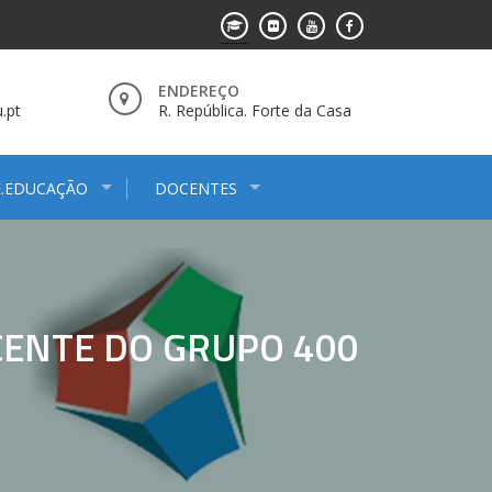
ENDEREÇO
.pt
R. República. Forte da Casa
E.EDUCAÇÃO
DOCENTES
CENTE DO GRUPO 400