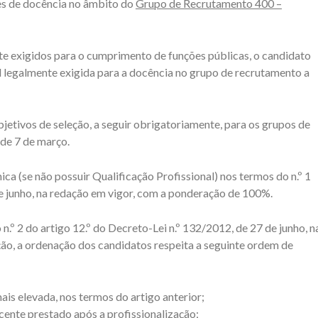
es de docência no âmbito do
Grupo de Recrutamento 400 –
e exigidos para o cumprimento de funções públicas, o candidato
al legalmente exigida para a docência no grupo de recrutamento a
bjetivos de seleção, a seguir obrigatoriamente, para os grupos de
 de 7 de março.
ca (se não possuir Qualificação Profissional) nos termos do n.º 1
de junho, na redação em vigor, com a ponderação de 100%.
n.º 2 do artigo 12.º do Decreto-Lei n.º 132/2012, de 27 de junho, n
ão, a ordenação dos candidatos respeita a seguinte ordem de
ais elevada, nos termos do artigo anterior;
ente prestado após a profissionalização;