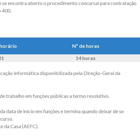
que se encontra aberto o procedimento concursal para contratação
 400.
horário
Nº de horas
21
14 horas
icação informática disponibilizada pela Direção-Geral da
e trabalho em funções públicas a termo resolutivo.
 da data de início em funções e termina quando deixar de se
ncurso.
te da Casa (AEFC).