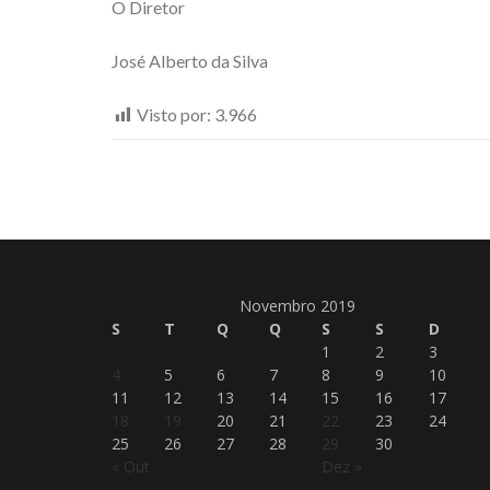
O Diretor
José Alberto da Silva
Visto por:
3.966
Novembro 2019
S
T
Q
Q
S
S
D
1
2
3
4
5
6
7
8
9
10
11
12
13
14
15
16
17
18
19
20
21
22
23
24
25
26
27
28
29
30
« Out
Dez »