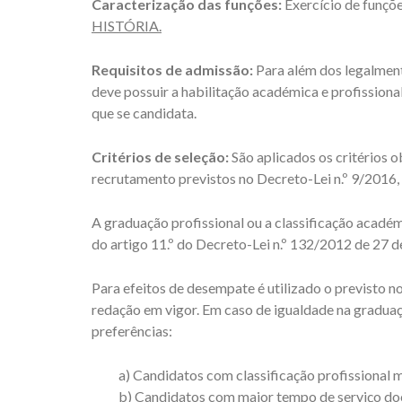
Caracterização das funções:
Exercício de funçõ
HISTÓRIA.
Requisitos de admissão:
Para além dos legalment
deve possuir a habilitação académica e profission
que se candidata.
Critérios de seleção:
São aplicados os critérios o
recrutamento previstos no Decreto-Lei n.º 9/2016,
A graduação profissional ou a classificação académi
do artigo 11.º do Decreto-Lei n.º 132/2012 de 27 
Para efeitos de desempate é utilizado o previsto no 
redação em vigor. Em caso de igualdade na graduaç
preferências:
a) Candidatos com classificação profissional m
b) Candidatos com maior tempo de serviço doc