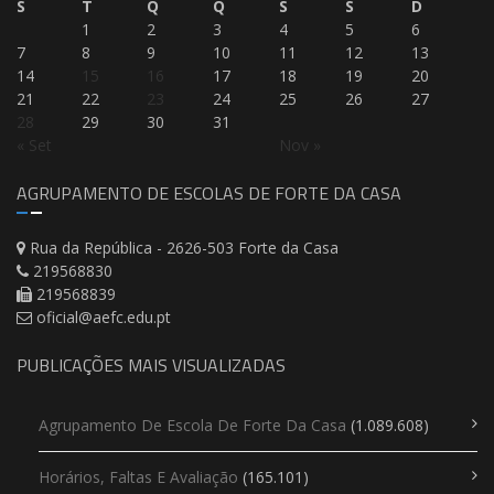
S
T
Q
Q
S
S
D
1
2
3
4
5
6
7
8
9
10
11
12
13
14
15
16
17
18
19
20
21
22
23
24
25
26
27
28
29
30
31
« Set
Nov »
AGRUPAMENTO DE ESCOLAS DE FORTE DA CASA
Rua da República - 2626-503 Forte da Casa
219568830
219568839
oficial@aefc.edu.pt
PUBLICAÇÕES MAIS VISUALIZADAS
Agrupamento De Escola De Forte Da Casa
(1.089.608)
Horários, Faltas E Avaliação
(165.101)