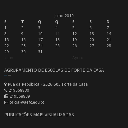
Julho 2019
S
T
Q
Q
S
S
D
1
2
3
4
5
6
7
8
9
10
11
12
13
14
15
16
17
18
19
20
21
22
23
24
25
26
27
28
29
30
31
« Jun
Ago »
AGRUPAMENTO DE ESCOLAS DE FORTE DA CASA
Rua da República - 2626-503 Forte da Casa
219568830
219568839
oficial@aefc.edu.pt
PUBLICAÇÕES MAIS VISUALIZADAS