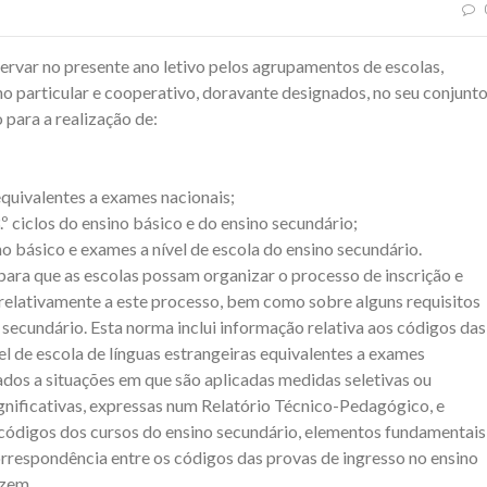
var no presente ano letivo pelos agrupamentos de escolas,
o particular e cooperativo, doravante designados, no seu conjunto
 para a realização de:
equivalentes a exames nacionais;
3.º ciclos do ensino básico e do ensino secundário;
sino básico e exames a nível de escola do ensino secundário.
para que as escolas possam organizar o processo de inscrição e
 relativamente a este processo, bem como sobre alguns requisitos
 secundário. Esta norma inclui informação relativa aos códigos das
vel de escola de línguas estrangeiras equivalentes a exames
nados a situações em que são aplicadas medidas seletivas ou
ignificativas, expressas num Relatório Técnico-Pedagógico, e
 códigos dos cursos do ensino secundário, elementos fundamentais
correspondência entre os códigos das provas de ingresso no ensino
azem.