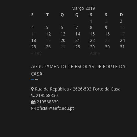
Março 2019
S
T
Q
Q
S
S
D
1
2
3
4
5
6
7
8
9
10
11
12
13
14
15
16
17
18
19
20
21
22
23
24
25
26
27
28
29
30
31
« Fev
Abr »
AGRUPAMENTO DE ESCOLAS DE FORTE DA
CASA
Rua da República - 2626-503 Forte da Casa
219568830
219568839
oficial@aefc.edu.pt