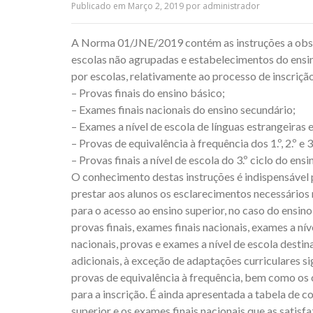
Publicado em
Março 2, 2019
por
administrador
A Norma 01/JNE/2019 contém as instruções a obser
escolas não agrupadas e estabelecimentos do ensin
por escolas, relativamente ao processo de inscrição
– Provas finais do ensino básico;
– Exames finais nacionais do ensino secundário;
– Exames a nível de escola de línguas estrangeiras 
– Provas de equivalência à frequência dos 1.º, 2.º e 
– Provas finais a nível de escola do 3.º ciclo do en
O conhecimento destas instruções é indispensável 
prestar aos alunos os esclarecimentos necessários
para o acesso ao ensino superior, no caso do ensino
provas finais, exames finais nacionais, exames a ní
nacionais, provas e exames a nível de escola desti
adicionais, à exceção de adaptações curriculares s
provas de equivalência à frequência, bem como os
para a inscrição. É ainda apresentada a tabela de 
superior e os exames finais nacionais que as satisf