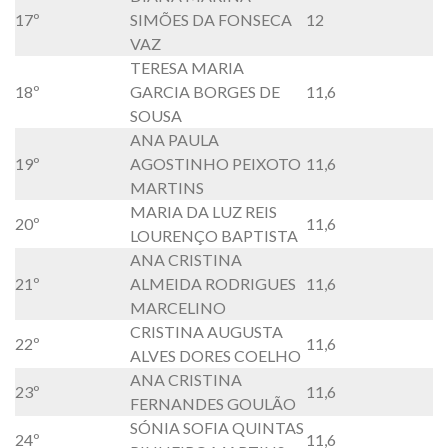
17º
SIMÕES DA FONSECA
12
VAZ
TERESA MARIA
18º
GARCIA BORGES DE
11,6
SOUSA
ANA PAULA
19º
AGOSTINHO PEIXOTO
11,6
MARTINS
MARIA DA LUZ REIS
20º
11,6
LOURENÇO BAPTISTA
ANA CRISTINA
21º
ALMEIDA RODRIGUES
11,6
MARCELINO
CRISTINA AUGUSTA
22º
11,6
ALVES DORES COELHO
ANA CRISTINA
23º
11,6
FERNANDES GOULÃO
SÓNIA SOFIA QUINTAS
24º
11,6