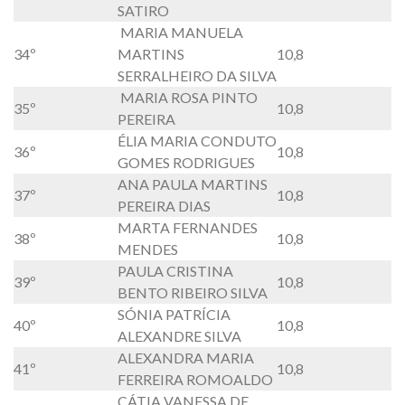
SATIRO
MARIA MANUELA
34º
MARTINS
10,8
SERRALHEIRO DA SILVA
MARIA ROSA PINTO
35º
10,8
PEREIRA
ÉLIA MARIA CONDUTO
36º
10,8
GOMES RODRIGUES
ANA PAULA MARTINS
37º
10,8
PEREIRA DIAS
MARTA FERNANDES
38º
10,8
MENDES
PAULA CRISTINA
39º
10,8
BENTO RIBEIRO SILVA
SÓNIA PATRÍCIA
40º
10,8
ALEXANDRE SILVA
ALEXANDRA MARIA
41º
10,8
FERREIRA ROMOALDO
CÁTIA VANESSA DE