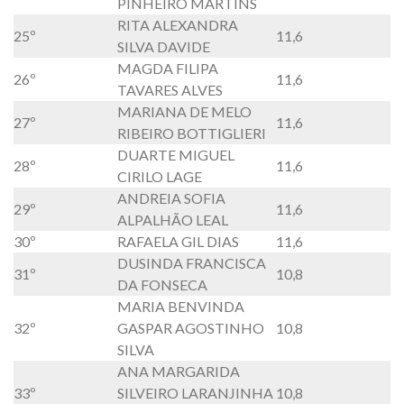
PINHEIRO MARTINS
RITA ALEXANDRA
25º
11,6
SILVA DAVIDE
MAGDA FILIPA
26º
11,6
TAVARES ALVES
MARIANA DE MELO
27º
11,6
RIBEIRO BOTTIGLIERI
DUARTE MIGUEL
28º
11,6
CIRILO LAGE
ANDREIA SOFIA
29º
11,6
ALPALHÃO LEAL
30º
RAFAELA GIL DIAS
11,6
DUSINDA FRANCISCA
31º
10,8
DA FONSECA
MARIA BENVINDA
32º
GASPAR AGOSTINHO
10,8
SILVA
ANA MARGARIDA
33º
SILVEIRO LARANJINHA
10,8