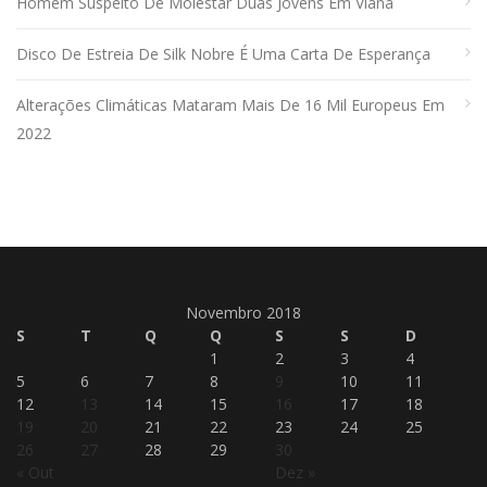
Homem Suspeito De Molestar Duas Jovens Em Viana
Disco De Estreia De Silk Nobre É Uma Carta De Esperança
Alterações Climáticas Mataram Mais De 16 Mil Europeus Em
2022
Novembro 2018
S
T
Q
Q
S
S
D
1
2
3
4
5
6
7
8
9
10
11
12
13
14
15
16
17
18
19
20
21
22
23
24
25
26
27
28
29
30
« Out
Dez »