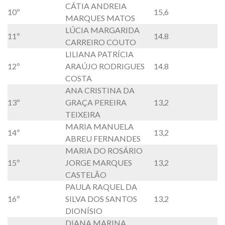
CÁTIA ANDREIA
10º
15,6
MARQUES MATOS
LÚCIA MARGARIDA
11º
14.8
CARREIRO COUTO
LILIANA PATRÍCIA
12º
ARAÚJO RODRIGUES
14.8
COSTA
ANA CRISTINA DA
13º
GRAÇA PEREIRA
13,2
TEIXEIRA
MARIA MANUELA
14º
13,2
ABREU FERNANDES
MARIA DO ROSÁRIO
15º
JORGE MARQUES
13,2
CASTELÃO
PAULA RAQUEL DA
16º
SILVA DOS SANTOS
13,2
DIONÍSIO
DIANA MARINA