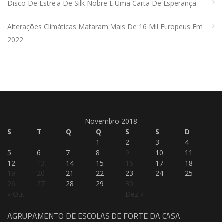
Disco De Estreia De Silk Nobre É Uma Carta De Esperança
Alterações Climáticas Mataram Mais De 16 Mil Europeus Em
2022
Novembro 2018
S
T
Q
Q
S
S
D
1
2
3
4
5
6
7
8
9
10
11
12
13
14
15
16
17
18
19
20
21
22
23
24
25
26
27
28
29
30
« Out
Dez »
AGRUPAMENTO DE ESCOLAS DE FORTE DA CASA