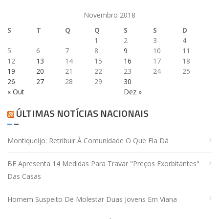
Novembro 2018
S
T
Q
Q
S
S
D
1
2
3
4
5
6
7
8
9
10
11
12
13
14
15
16
17
18
19
20
21
22
23
24
25
26
27
28
29
30
« Out
Dez »
ÚLTIMAS NOTÍCIAS NACIONAIS
Montiqueijo: Retribuir À Comunidade O Que Ela Dá
BE Apresenta 14 Medidas Para Travar "preços Exorbitantes"
Das Casas
Homem Suspeito De Molestar Duas Jovens Em Viana