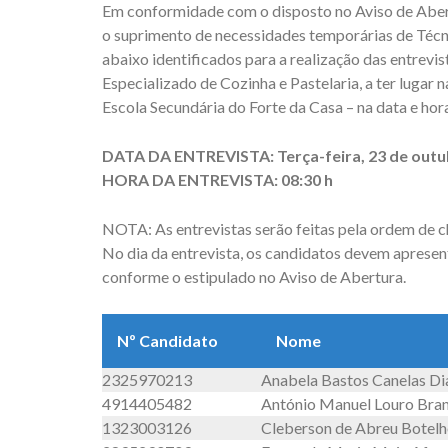
Em conformidade com o disposto no Aviso de Abert
o suprimento de necessidades temporárias de Técni
abaixo identificados para a realização das entrevis
Especializado de Cozinha e Pastelaria, a ter lugar
Escola Secundária do Forte da Casa – na data e hor
DATA DA ENTREVISTA: Terça-feira, 23 de outu
HORA DA ENTREVISTA: 08:30 h
NOTA: As entrevistas serão feitas pela ordem de 
No dia da entrevista, os candidatos devem apres
conforme o estipulado no Aviso de Abertura.
Nº Candidato
Nome
2325970213
Anabela Bastos Canelas Di
4914405482
António Manuel Louro Bra
1323003126
Cleberson de Abreu Botel