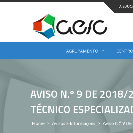
Saltar
A EDUC
para
conteúdo
AGRUPAMENTO
CENTRO
AVISO N.º 9 DE 2018
TÉCNICO ESPECIALIZA
Home
>
Avisos E Informações
>
Aviso N.º 9 De