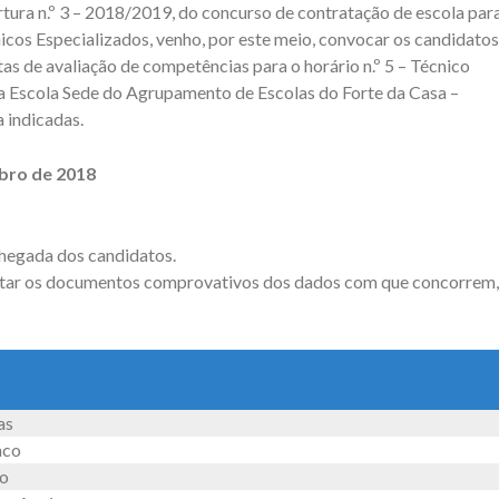
ura n.º 3 – 2018/2019, do concurso de contratação de escola par
cos Especializados, venho, por este meio, convocar os candidatos
tas de avaliação de competências para o horário n.º 5 – Técnico
 na Escola Sede do Agrupamento de Escolas do Forte da Casa –
a indicadas.
bro de 2018
chegada dos candidatos.
entar os documentos comprovativos dos dados com que concorrem,
as
nco
ho