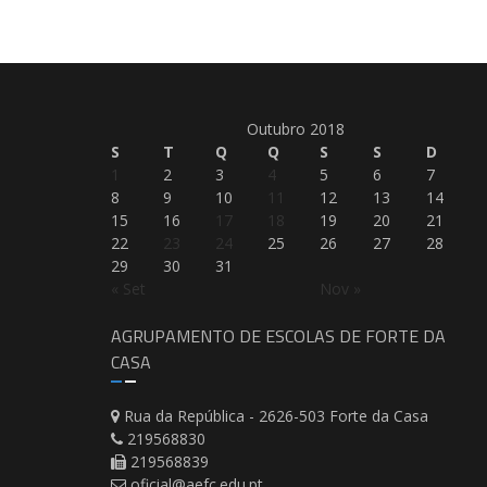
Outubro 2018
S
T
Q
Q
S
S
D
1
2
3
4
5
6
7
8
9
10
11
12
13
14
15
16
17
18
19
20
21
22
23
24
25
26
27
28
29
30
31
« Set
Nov »
AGRUPAMENTO DE ESCOLAS DE FORTE DA
CASA
Rua da República - 2626-503 Forte da Casa
219568830
219568839
oficial@aefc.edu.pt