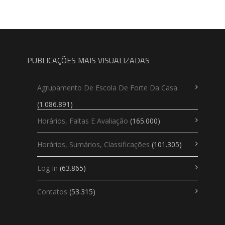
PUBLICAÇÕES MAIS VISUALIZADAS
Agrupamento De Escola De Forte Da Casa
(1.086.891)
Horários, Faltas E Avaliação
(165.000)
Horários, Sumários, Classificações
(101.305)
Log In
(63.865)
Contatos
(53.315)