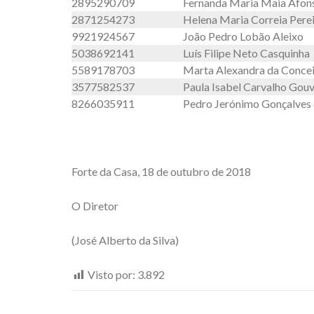
2895290709
Fernanda Maria Maia Afon
2871254273
Helena Maria Correia Pere
9921924567
João Pedro Lobão Aleixo
5038692141
Luís Filipe Neto Casquinha
5589178703
Marta Alexandra da Concei
3577582537
Paula Isabel Carvalho Gouv
8266035911
Pedro Jerónimo Gonçalves 
Forte da Casa, 18 de outubro de 2018
O Diretor
(José Alberto da Silva)
Visto por:
3.892