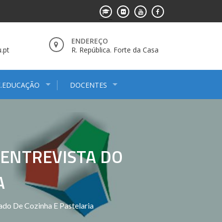
ENDEREÇO
.pt
R. República. Forte da Casa
E.EDUCAÇÃO
DOCENTES
 ENTREVISTA DO
A
ado De Cozinha E Pastelaria