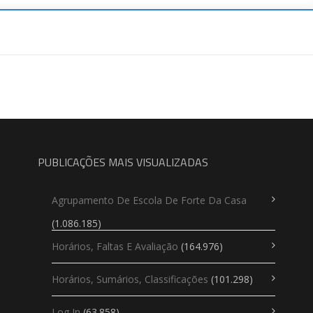
PUBLICAÇÕES MAIS VISUALIZADAS
Agrupamento De Escola De Forte Da Casa
(1.086.185)
Horários, Faltas E Avaliação
(164.976)
Horários, Sumários, Classificações
(101.298)
Log In
(63.858)