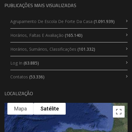
PUBLICAÇÕES MAIS VISUALIZADAS
Agrupamento De Escola De Forte Da Casa
(1.091.939)
Horários, Faltas E Avaliação
(165.140)
Horários, Sumários, Classificações
(101.332)
Log In
(63.885)
Contatos
(53.336)
LOCALIZAÇÃO
Mapa
Satélite