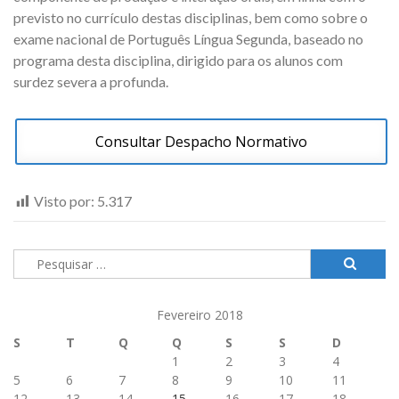
previsto no currículo destas disciplinas, bem como sobre o
exame nacional de Português Língua Segunda, baseado no
programa desta disciplina, dirigido para os alunos com
surdez severa a profunda.
Consultar Despacho Normativo
Visto por:
5.317
Pesquisar
por:
Fevereiro 2018
S
T
Q
Q
S
S
D
1
2
3
4
5
6
7
8
9
10
11
12
13
14
15
16
17
18