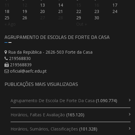
11
12
13
14
15
16
17
18
19
20
21
22
23
24
25
26
27
28
29
30
« Ago
Out »
AGRUPAMENTO DE ESCOLAS DE FORTE DA CASA
Rua da República - 2626-503 Forte da Casa
219568830
219568839
oficial@aefc.edu.pt
PUBLICAÇÕES MAIS VISUALIZADAS
Agrupamento De Escola De Forte Da Casa
(1.090.774)
Horários, Faltas E Avaliação
(165.120)
Horários, Sumários, Classificações
(101.328)