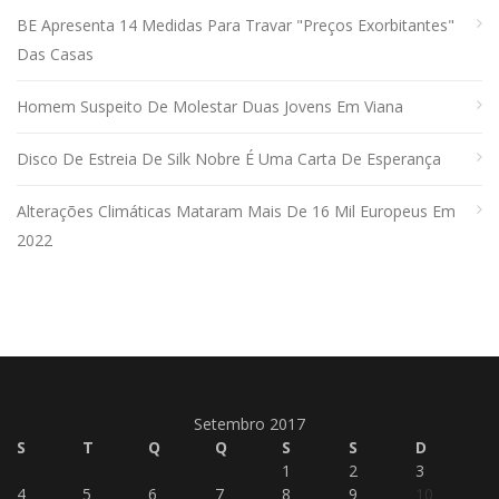
BE Apresenta 14 Medidas Para Travar "preços Exorbitantes"
Das Casas
Homem Suspeito De Molestar Duas Jovens Em Viana
Disco De Estreia De Silk Nobre É Uma Carta De Esperança
Alterações Climáticas Mataram Mais De 16 Mil Europeus Em
2022
Setembro 2017
S
T
Q
Q
S
S
D
1
2
3
4
5
6
7
8
9
10