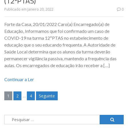
(12ºPTAS)
Publicado em
Janeiro 20, 2022
0
Forte da Casa, 20/01/2022 Caro(a) Encarregado(a) de
Educação, Informamos que foi confirmado um caso de
COVID-19 na turma 12ºPTAS no estabelecimento de
educação que o seu educando frequenta. A Autoridade de
Saúde Local determina que os alunos da turma deverão
permanecer vigilância passiva, mantendo a frequência das
aulas. Os encarregados de educação irão receber a […]
Continuar a Ler
1
2
…
4
Seguinte
Navegação
de
artigos
Pesquisar
por: