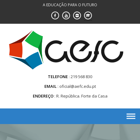
Saltar
A EDUCAÇÃO PARA O FUTURO
para
conteúdo
TELEFONE
219 568 830
EMAIL
oficial@aefc.edu.pt
ENDEREÇO
R. República. Forte da Casa