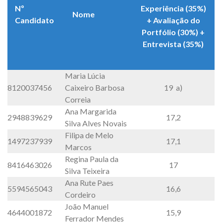
Nº
Experiência (35%)
Nome
Candidato
+ Avaliação do
Portfólio (30%) +
Entrevista (35%)
Maria Lúcia
8120037456
Caixeiro Barbosa
19 a)
Correia
Ana Margarida
2948839629
17,2
Silva Alves Novais
Filipa de Melo
1497237939
17,1
Marcos
Regina Paula da
8416463026
17
Silva Teixeira
Ana Rute Paes
5594565043
16,6
Cordeiro
João Manuel
4644001872
15,9
Ferrador Mendes