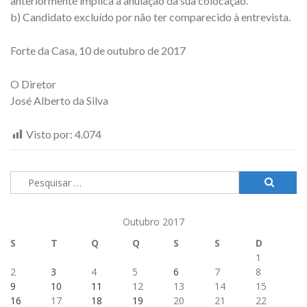
anteriormente implica a anulação da sua colocação.
b) Candidato excluído por não ter comparecido à entrevista.
Forte da Casa, 10 de outubro de 2017
O Diretor
José Alberto da Silva
Visto por:
4.074
Pesquisar
por:
Outubro 2017
S
T
Q
Q
S
S
D
1
2
3
4
5
6
7
8
9
10
11
12
13
14
15
16
17
18
19
20
21
22