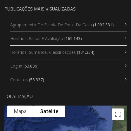
PUBLICAÇÕES MAIS VISUALIZADAS
Agrupamento De Escola De Forte Da Casa
(1.092.331)
Horários, Faltas E Avaliação
(165.143)
Horários, Sumários, Classificações
(101.334)
Log In
(63.886)
Contatos
(53.337)
LOCALIZAÇÃO
Mapa
Satélite