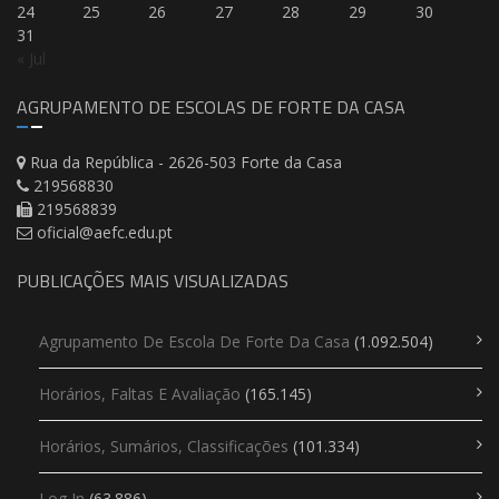
24
25
26
27
28
29
30
31
« Jul
AGRUPAMENTO DE ESCOLAS DE FORTE DA CASA
Rua da República - 2626-503 Forte da Casa
219568830
219568839
oficial@aefc.edu.pt
PUBLICAÇÕES MAIS VISUALIZADAS
Agrupamento De Escola De Forte Da Casa
(1.092.504)
Horários, Faltas E Avaliação
(165.145)
Horários, Sumários, Classificações
(101.334)
Log In
(63.886)