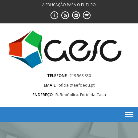
Saltar
A EDUCAÇÃO PARA O FUTURO
para
conteúdo
TELEFONE
219 568 830
EMAIL
oficial@aefc.edu.pt
ENDEREÇO
R. República. Forte da Casa