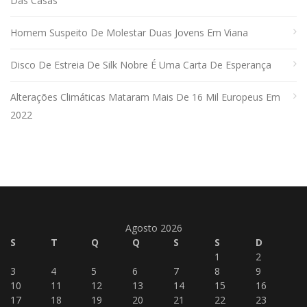
Das Casas
Homem Suspeito De Molestar Duas Jovens Em Viana
Disco De Estreia De Silk Nobre É Uma Carta De Esperança
Alterações Climáticas Mataram Mais De 16 Mil Europeus Em
2022
Agosto 2026
S
T
Q
Q
S
S
D
1
2
3
4
5
6
7
8
9
10
11
12
13
14
15
16
17
18
19
20
21
22
23