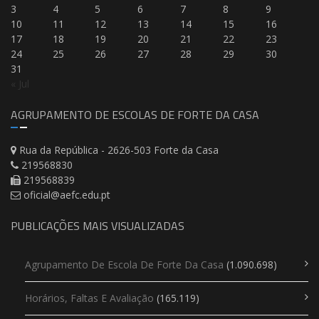
3
4
5
6
7
8
9
10
11
12
13
14
15
16
17
18
19
20
21
22
23
24
25
26
27
28
29
30
31
« Jul
AGRUPAMENTO DE ESCOLAS DE FORTE DA CASA
Rua da República - 2626-503 Forte da Casa
219568830
219568839
oficial@aefc.edu.pt
PUBLICAÇÕES MAIS VISUALIZADAS
Agrupamento De Escola De Forte Da Casa
(1.090.698)
Horários, Faltas E Avaliação
(165.119)