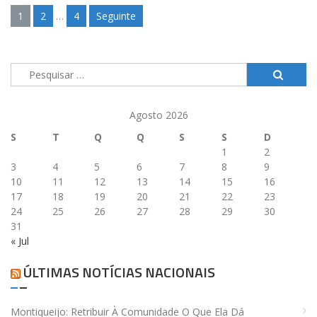
1
2
…
4
Seguinte
Navegação
de
artigos
Pesquisar
por:
Agosto 2026
S
T
Q
Q
S
S
D
1
2
3
4
5
6
7
8
9
10
11
12
13
14
15
16
17
18
19
20
21
22
23
24
25
26
27
28
29
30
31
« Jul
ÚLTIMAS NOTÍCIAS NACIONAIS
Montiqueijo: Retribuir À Comunidade O Que Ela Dá