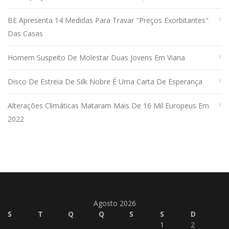
BE Apresenta 14 Medidas Para Travar "preços Exorbitantes"
Das Casas
Homem Suspeito De Molestar Duas Jovens Em Viana
Disco De Estreia De Silk Nobre É Uma Carta De Esperança
Alterações Climáticas Mataram Mais De 16 Mil Europeus Em
2022
Agosto 2026
S
T
Q
Q
S
S
D
1
2