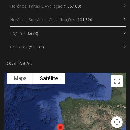
Horários, Faltas E Avaliação
(165.109)
Horários, Sumários, Classificações
(101.320)
Log In
(63.878)
Contatos
(53.332)
LOCALIZAÇÃO
Mapa
Satélite